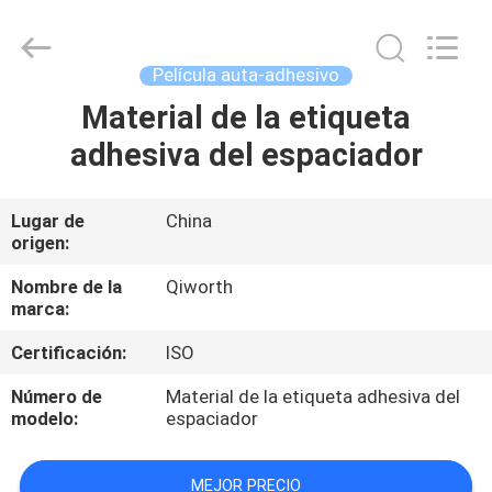
WEIFANG
SUPERRELIABLE
TECHNOLOGY
CO,LTD.
All
Película auta-adhesivo
Rights
Reserved.
Material de la etiqueta
HOGAR
adhesiva del espaciador
PRODUCTOS
Lugar de
China
origen:
VÍDEOS
Nombre de la
Qiworth
marca:
SOBRE
Certificación:
ISO
NOSOTROS
Número de
Material de la etiqueta adhesiva del
modelo:
espaciador
VIAJE
DE
MEJOR PRECIO