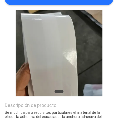
LA
FÁBRICA
CONTROL
DE
CALIDAD
ÉNTRENOS
EN
CONTACTO
CON
Descripción de producto
NOTICIAS
Se modifica para requisitos particulares el material de la
etiqueta adhesiva del espaciador, la anchura adhesiva del