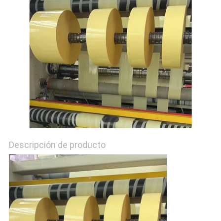
PIDA
UNA
CITA
MAPA
DEL
SITIO
PRIVACY
Descripción de producto
POLICY