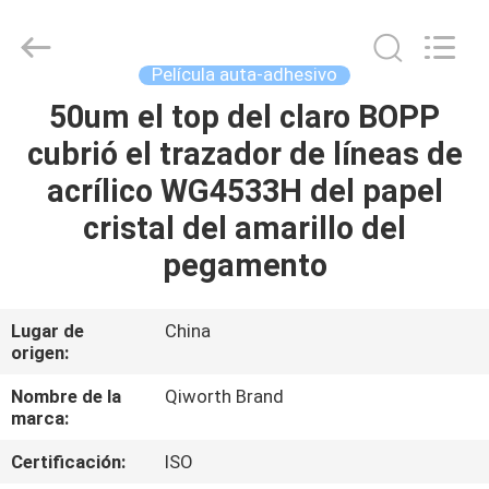
WEIFANG
SUPERRELIABLE
TECHNOLOGY
CO,LTD.
All
Película auta-adhesivo
Rights
Reserved.
50um el top del claro BOPP
HOGAR
cubrió el trazador de líneas de
PRODUCTOS
acrílico WG4533H del papel
cristal del amarillo del
VÍDEOS
pegamento
SOBRE
Lugar de
China
origen:
NOSOTROS
Nombre de la
Qiworth Brand
marca:
VIAJE
DE
Certificación:
ISO