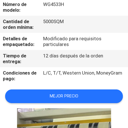
LA
Número de
WG4533H
modelo:
FÁBRICA
Cantidad de
5000SQM
orden mínima:
CONTROL
Detalles de
Modificado para requisitos
DE
empaquetado:
particulares
CALIDAD
Tiempo de
12 días después de la orden
entrega:
ÉNTRENOS
Condiciones de
L/C, T/T, Western Union, MoneyGram
EN
pago:
CONTACTO
MEJOR PRECIO
CON
NOTICIAS