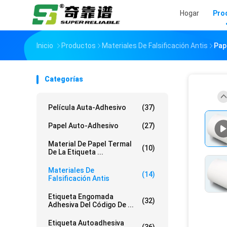
Hogar
Pro
Inicio
Productos
Materiales De Falsificación Antis
Pap
Categorías
Película Auta-Adhesivo
(37)
Papel Auto-Adhesivo
(27)
Material De Papel Termal
(10)
De La Etiqueta ...
Materiales De
(14)
Falsificación Antis
Etiqueta Engomada
(32)
Adhesiva Del Código De ...
Etiqueta Autoadhesiva