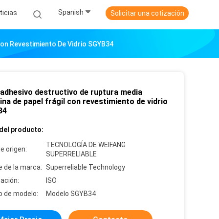
Spanish
ticias
Solicitar una cotización
Con Revestimiento De Vidrio SGYB34
 adhesivo destructivo de ruptura media
na de papel frágil con revestimiento de vidrio
34
del producto:
TECNOLOGÍA DE WEIFANG
e origen:
SUPERRELIABLE
 de la marca:
Superreliable Technology
cación:
ISO
 de modelo:
Modelo SGYB34