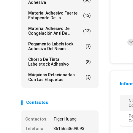
(36)
Adhesiva
Material Adhesivo Fuerte
(13)
Estupendo De La ...
Material Adhesivo De
(13)
Congelación Anti De ...
Pegamento Labelstock
(7)
Adhesivo Del Neum...
Chorro De Tinta
(8)
Labelstock Adhesivo
Máquinas Relacionadas
(3)
Con Las Etiquetas
Inform
N
Contactos
Co
P
Contactos:
Tiger Huang
Co
Teléfono:
8615653609093