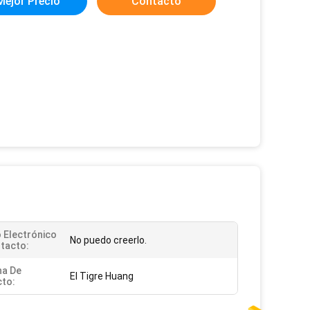
Mejor Precio
Contacto
 Electrónico
No puedo creerlo.
tacto:
na De
El Tigre Huang
to: