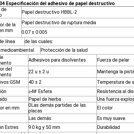
4 Especificación del adhesivo de papel destructivo
 de
Papel destructivo HBBL-2
o
Papel destructivo de ruptura media
or de la
en mm
0.07 ± 0.005
e línea
de las cuales:
 medioambiental
Protección de la salud
de
Adhesivos para disolventes
Fuerza de pelar
mento
or del
22 u ± 2 u
Mantenga la pist
mento
ivos GSM
40 ± 2
Temperatura de s
ión
≥4# Esfera
Resistencia al di
ado
Papel de hierba
Una fuerza explos
0Las demás partidas de las
or en mm
El color
placas
Las demás:
Es muy suave.
ón Estres
9.0 kg y 50 mm
Durabilidad