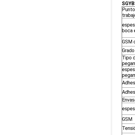
SGYB3
Punto
trabaj
espes
boca 
GSM d
Grado
Tipo 
pega
espes
pega
Adhes
Adhes
Envas
espes
GSM
Tensi