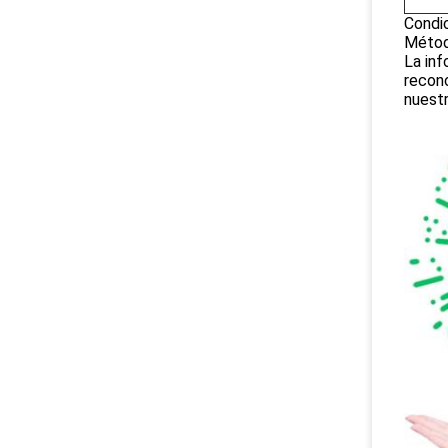
Condic
Método
La inf
recono
nuestr