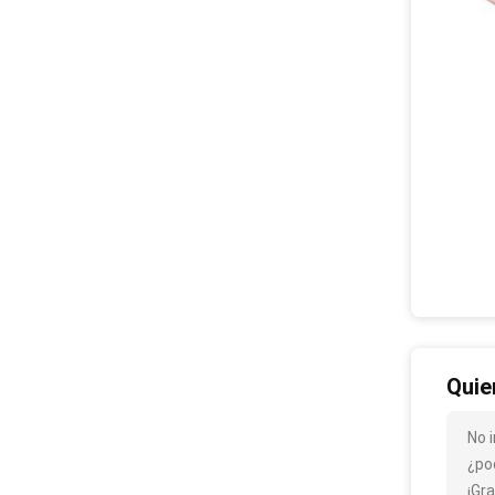
Quie
No 
¿po
¡Gra