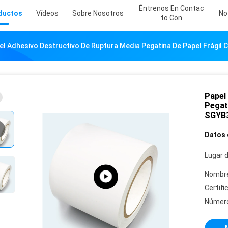
Éntrenos En Contac
ductos
Vídeos
Sobre Nosotros
No
To Con
el Adhesivo Destructivo De Ruptura Media Pegatina De Papel Frágil 
Papel
Pegati
SGYB
Datos 
Lugar d
Nombre
Certifi
Número