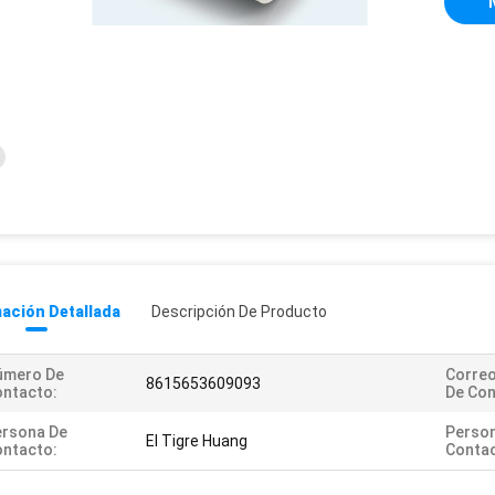
ación Detallada
Descripción De Producto
úmero De
Correo
8615653609093
ntacto:
De Con
ersona De
Perso
El Tigre Huang
ntacto:
Contac