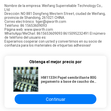
Nombre de la empresa: Weifang Superreliable Technology Co.,
Ltd.
Dirección: NO 881 Dongfeng Western Street, ciudad de Weifang,
provincia de Shandong, 261021 CHINA.
Correo electrónico: tiger@qiworth.com
Teléfono: 86 15653609093
Página web: www.qiworth.com
WhatsApp/WeChat: 8615653609093 8615095232491 El número
de teléfono del usuario es:
Esperamos cooperar con usted y convertirnos en su socio de
confianza para los materiales de etiquetas adhesivas!
Obtenga el mejor precio por
HM1133H Papel semibrillante 80G
pegamento a base de caucho de
fusión en caliente amarillo Papel
adhesivo de revestimiento de
vidrio
Continuar