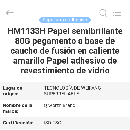
WEIFANG
SUPERRELIABLE
TECHNOLOGY
CO,LTD.
All
Papel auto-adhesivo
Rights
Reserved.
HM1133H Papel semibrillante
HOGAR
80G pegamento a base de
PRODUCTOS
caucho de fusión en caliente
amarillo Papel adhesivo de
VÍDEOS
revestimiento de vidrio
SOBRE
Lugar de
TECNOLOGÍA DE WEIFANG
origen:
SUPERRELIABLE
NOSOTROS
Nombre de la
Qiworth Brand
marca:
VIAJE
DE
Certificación:
ISO FSC