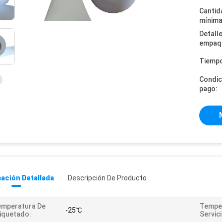
Cantid
mínima
Detall
empaq
Tiempo
Condic
pago:
ación Detallada
Descripción De Producto
emperatura De
Tempe
-25℃
iquetado:
Servici