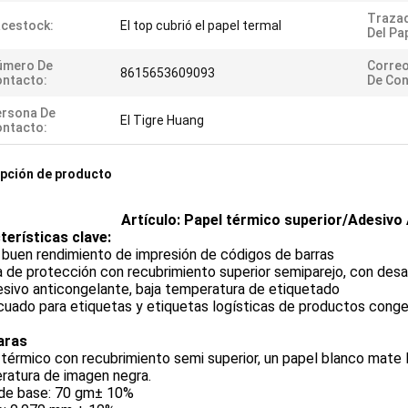
Trazad
cestock:
El top cubrió el papel termal
Del Pap
úmero De
Correo
8615653609093
ntacto:
De Con
ersona De
El Tigre Huang
ntacto:
pción de producto
Artículo: Papel térmico superior/Adesivo 
terísticas clave:
 buen rendimiento de impresión de códigos de barras
 de protección con recubrimiento superior semiparejo, con desar
sivo anticongelante, baja temperatura de etiquetado
cuado para etiquetas y etiquetas logísticas de productos conge
aras
térmico con recubrimiento semi superior, un papel blanco mate l
ratura de imagen negra.
de base: 70 gm± 10%