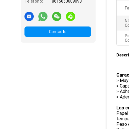
Teléfono:
8615653609093
Fa
N
Co
Contacto
P
Co
Descri
Carac
> Muy
> Capa
> Adhe
> Ade
Las c
Papel 
tempe
Peso 