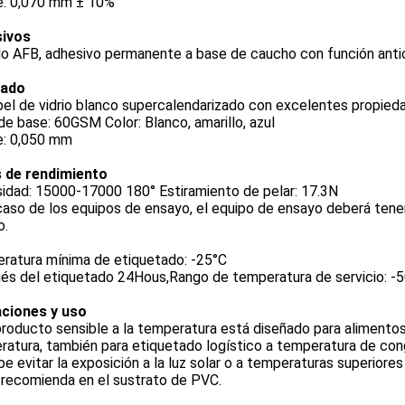
re: 0,070 mm ± 10%
ivos
o AFB, adhesivo permanente a base de caucho con función anti
sado
el de vidrio blanco supercalendarizado con excelentes propieda
e base: 60GSM Color: Blanco, amarillo, azul
e: 0,050 mm
 de rendimiento
idad: 15000-17000 180° Estiramiento de pelar: 17.3N
caso de los equipos de ensayo, el equipo de ensayo deberá tener
o.
ratura mínima de etiquetado: -25°C
és del etiquetado 24Hous,Rango de temperatura de servicio: 
aciones y uso
roducto sensible a la temperatura está diseñado para alimento
atura, también para etiquetado logístico a temperatura de con
e evitar la exposición a la luz solar o a temperaturas superiore
 recomienda en el sustrato de PVC.