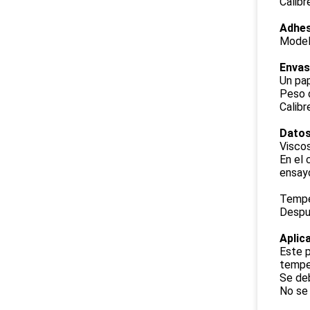
Calib
Adhes
Model
Enva
Un pap
Peso d
Calibr
Datos
Viscos
En el 
ensay
Tempe
Despu
Aplic
Este p
temper
Se deb
No se