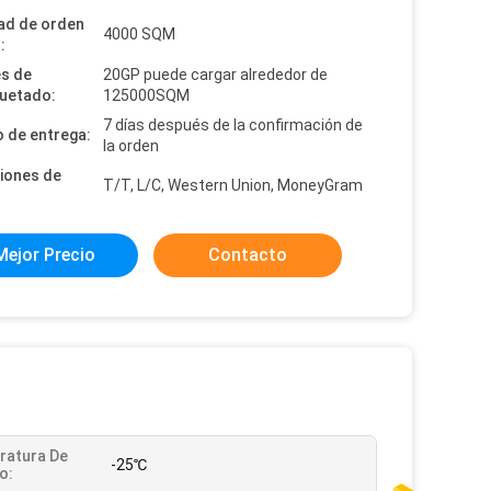
ad de orden
4000 SQM
:
es de
20GP puede cargar alrededor de
uetado:
125000SQM
7 días después de la confirmación de
 de entrega:
la orden
iones de
T/T, L/C, Western Union, MoneyGram
Mejor Precio
Contacto
ratura De
-25℃
o: