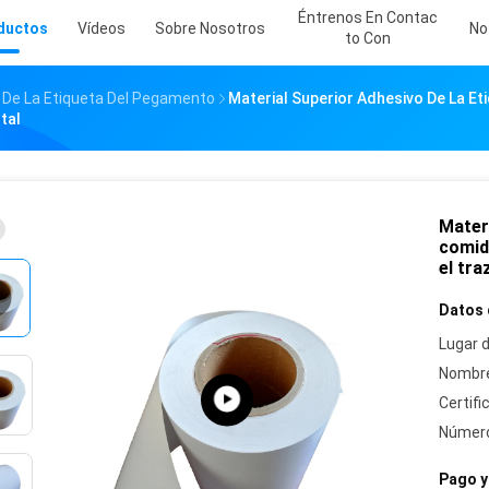
Éntrenos En Contac
ductos
Vídeos
Sobre Nosotros
No
To Con
i De La Etiqueta Del Pegamento
Material Superior Adhesivo De La E
tal
Materi
comid
el tra
Datos 
Lugar d
Nombre
Certifi
Número
Pago y