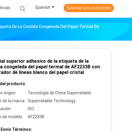
Spanish
ticias
Solicitar una cotización
tiqueta De La Comida Congelada Del Papel Termal De
al superior adhesivo de la etiqueta de la
a congelada del papel termal de AF2233B con
zador de líneas blanco del papel cristal
del producto:
e origen:
Tecnología de China Superreliable
 de la marca:
Superreliable Technology
cación:
ISO
 de modelo:
AF2233B
 Envío Términos: