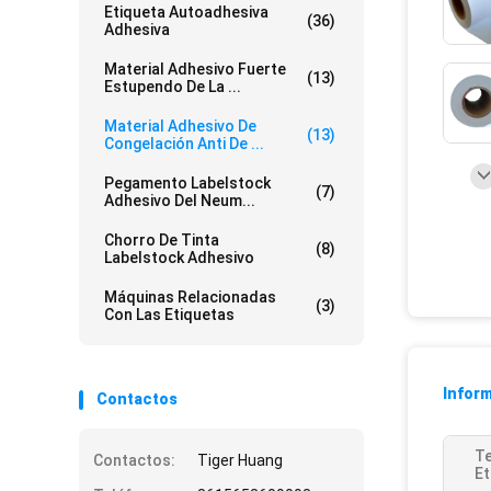
Etiqueta Autoadhesiva
(36)
Adhesiva
Material Adhesivo Fuerte
(13)
Estupendo De La ...
Material Adhesivo De
(13)
Congelación Anti De ...
Pegamento Labelstock
(7)
Adhesivo Del Neum...
Chorro De Tinta
(8)
Labelstock Adhesivo
Máquinas Relacionadas
(3)
Con Las Etiquetas
Inform
Contactos
T
Contactos:
Tiger Huang
Et