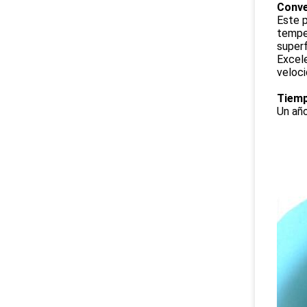
Conve
Este p
temper
superf
Excele
veloci
Tiemp
Un año