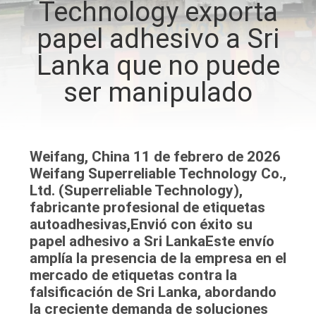
Technology exporta
LA
papel adhesivo a Sri
FÁBRICA
Lanka que no puede
CONTROL
ser manipulado
DE
CALIDAD
Weifang, China 11 de febrero de 2026
ÉNTRENOS
Weifang Superreliable Technology Co.,
Ltd. (Superreliable Technology),
EN
fabricante profesional de etiquetas
CONTACTO
autoadhesivas,Envió con éxito su
papel adhesivo a Sri LankaEste envío
CON
amplía la presencia de la empresa en el
mercado de etiquetas contra la
NOTICIAS
falsificación de Sri Lanka, abordando
la creciente demanda de soluciones