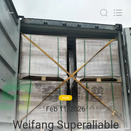
WEIFANG
SUPERRELIABLE
TECHNOLOGY
CO,LTD.
All
Rights
Reserved.
HOGAR
PRODUCTOS
VÍDEOS
SOBRE
NOSOTROS
NEWS
Feb 11, 2026
VIAJE
Weifang Superaliable
DE