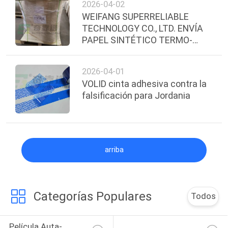
2026-04-02
WEIFANG SUPERRELIABLE
TECHNOLOGY CO., LTD. ENVÍA
PAPEL SINTÉTICO TERMO-
DIRECTO CON ADHESIVO DE
GRADO CONGELADOR A
2026-04-01
ECUADOR
VOLID cinta adhesiva contra la
falsificación para Jordania
arriba
Categorías Populares
Todos
Película Auta-