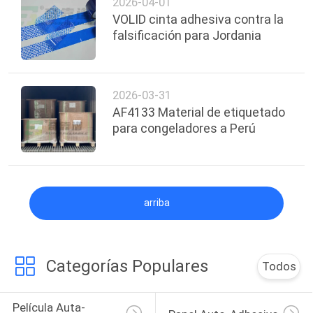
2026-04-01
ECUADOR
VOLID cinta adhesiva contra la
falsificación para Jordania
2026-03-31
AF4133 Material de etiquetado
para congeladores a Perú
arriba
Categorías Populares
Todos
Película Auta-