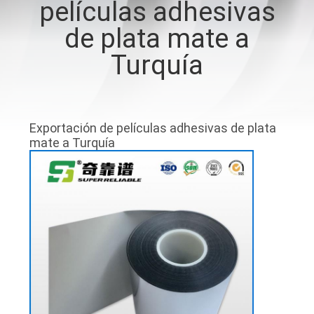
películas adhesivas
LA
de plata mate a
FÁBRICA
Turquía
CONTROL
DE
CALIDAD
Exportación de películas adhesivas de plata
mate a Turquía
ÉNTRENOS
EN
CONTACTO
CON
NOTICIAS