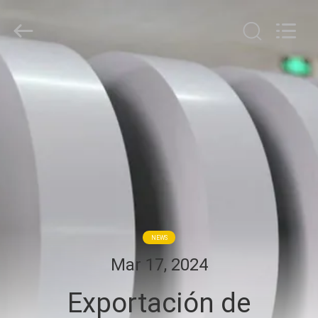
WEIFANG
SUPERRELIABLE
TECHNOLOGY
CO,LTD.
All
Rights
Reserved.
HOGAR
PRODUCTOS
VÍDEOS
SOBRE
NOSOTROS
NEWS
Mar 17, 2024
VIAJE
Exportación de
DE